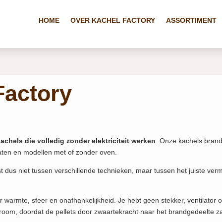
HOME
OVER KACHEL FACTORY
ASSORTIMENT
Factory
achels die volledig zonder elektriciteit werken
. Onze kachels bran
maten en modellen met of zonder oven.
iest dus niet tussen verschillende technieken, maar tussen het juiste 
 warmte, sfeer en onafhankelijkheid. Je hebt geen stekker, ventilator of
troom, doordat de pellets door zwaartekracht naar het brandgedeelte z