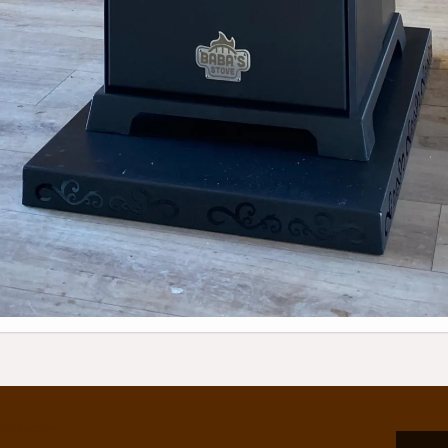
hel
factory