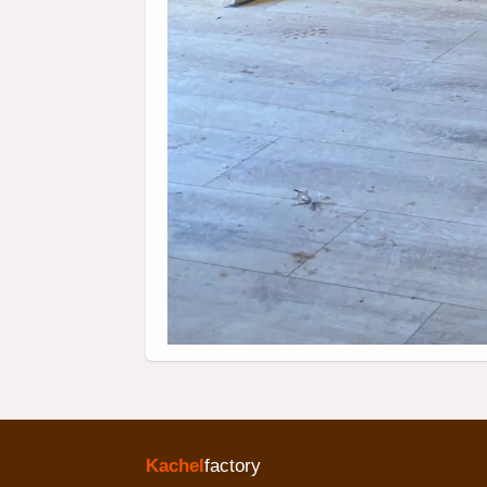
Kachel
factory
Kac