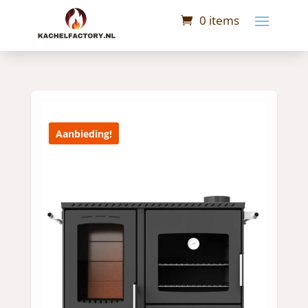
0 items
Aanbieding!