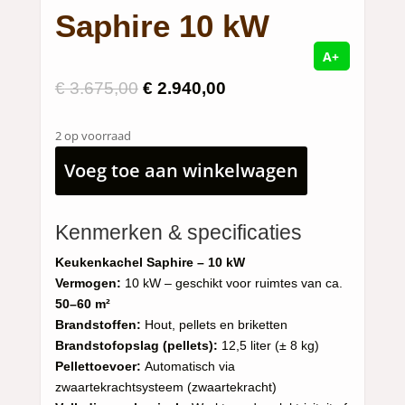
Saphire 10 kW
A+
Oorspronkelijke
Huidige
€
3.675,00
€
2.940,00
prijs
prijs
was:
is:
2 op voorraad
€ 3.675,00.
€ 2.940,00.
Voeg toe aan winkelwagen
Kenmerken & specificaties
Keukenkachel Saphire – 10 kW
Vermogen:
10 kW – geschikt voor ruimtes van ca.
50–60 m²
Brandstoffen:
Hout, pellets en briketten
Brandstofopslag (pellets):
12,5 liter (± 8 kg)
Pellettoevoer:
Automatisch via
zwaartekrachtsysteem (zwaartekracht)