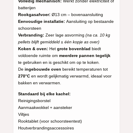
Volledig mechanisch:
Werkt zonder elektriciteit of
batterijen
Rookgasafvoer:
Ø13 cm – bovenaansluiting
Eenvoudige installatie:
Aansluiting op bestaande
schoorsteen
Verbranding:
Zeer lage asvorming
(na ca. 10 kg
pellets blijft gemiddeld ± één kopje as over)
Koken & oven:
Het
grote bovenblad
biedt
voldoende ruimte om
meerdere pannen tegelijk
te gebruiken en is geschikt om op te koken.
De
ingebouwde oven
bereikt temperaturen tot
270°C
en wordt gelijkmatig verwarmd, ideaal voor
bakken en verwarmen.
Standaard bij elke kachel:
Reinigingsborstel
Aanmaakwokkel + aansteker
Viltjes
Rooktablet (voor schoorsteentest)
Houtverbrandingsaccessoires